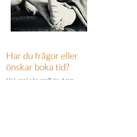
Har du frågor eller
önskar boka tid?
Mail:
annika.brugge@icloud.com
sms boka:
070-7948840
Namn
E-post